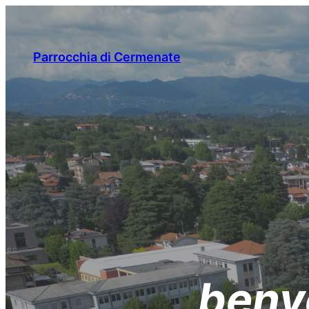
Vai
al
contenuto
Parrocchia di Cermenate
benve