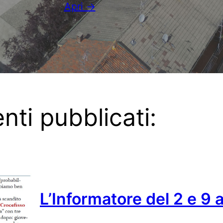
Apri →
nti pubblicati:
L’Informatore del 2 e 9