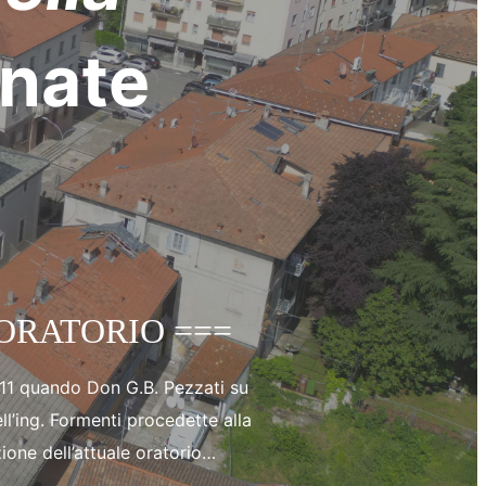
enate
 ORATORIO ===
911 quando Don G.B. Pezzati su
ll’ing. Formenti procedette alla
ione dell’attuale oratorio…