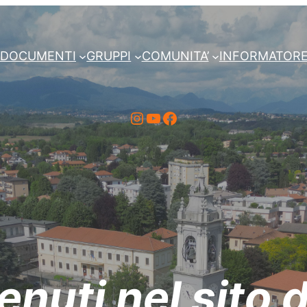
DOCUMENTI
GRUPPI
COMUNITA’
INFORMATOR
Instagram
YouTube
Facebook
nuti nel sito d