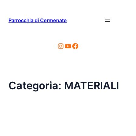
Vai
al
contenuto
Parrocchia di Cermenate
Instagram
YouTube
Facebook
Categoria:
MATERIALI