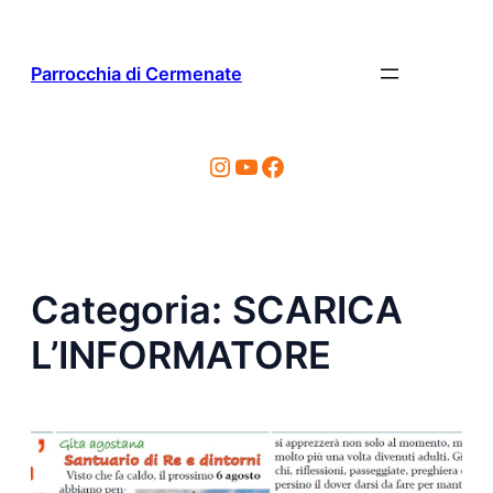
Vai
al
contenuto
Parrocchia di Cermenate
Instagram
YouTube
Facebook
Categoria:
SCARICA
L’INFORMATORE